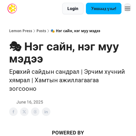
Login
Уншаад үзье!
Lemon Press
Posts
🎭 Нэг сайн, нэг муу мэдээ
🎭 Нэг сайн, нэг муу
мэдээ
Ерөнхий сайдын сандрал | Эрчим хүчний
хямрал | Хамтын ажиллагаагаа
зогсооно
June 16, 2025
POWERED BY