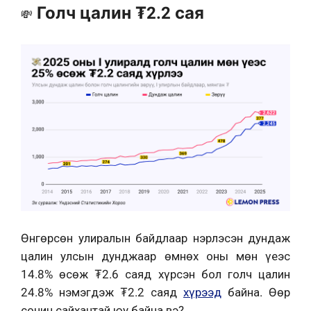
Голч цалин ₮2.2 сая
💸
Өнгөрсөн улиралын байдлаар нэрлэсэн дундаж
цалин улсын дунджаар өмнөх оны мөн үеэс
14.8% өсөж ₮2.6 саяд хүрсэн бол голч цалин
24.8% нэмэгдэж ₮2.2 саяд
хүрээд
байна. Өөр
сонин сайхантай юу байна вэ?