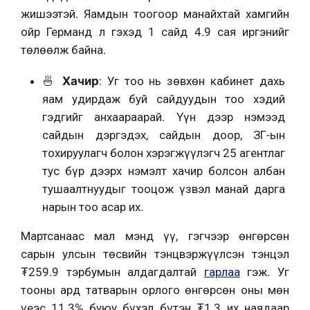
жишээтэй. Яамдын тоогоор манайхтай хамгийн
ойр Германд л гэхэд 1 сайд 4.9 сая иргэнийг
төлөөлж байна.
🍜
Хачир
: Уг тоо нь зөвхөн кабинет дахь
яам удирдаж буй сайдуудын тоо хэдий
гэдгийг анхаараарай. Үүн дээр нэмээд
сайдын дэргэдэх, сайдын доор, ЗГ-ын
тохируулагч болон хэрэгжүүлэгч 25 агентлаг
тус бүр дээрх нэмэлт хачир болсон албан
тушаалтнуудыг тооцож үзвэл манай дарга
нарын тоо асар их.
Мартсанаас мал мэнд үү, гэгчээр өнгөрсөн
сарын улсын төсвийн тэнцвэржүүлсэн тэнцэл
₮259.9 тэрбумын алдагдалтай
гарлаа
гэж. Уг
тооны ард татварын орлого өнгөрсөн оны мөн
үеэс 11.3% буюу бүхэл бүтэн ₮1.3 их наядаар