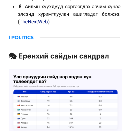
🔋
Айлын хүүхдүүд сэргээгдэх эрчим хүчээ
элсэнд хуримтлуулан ашигладаг болжээ.
(
TheNextWeb
)
🎭 Ерөнхий сайдын сандрал