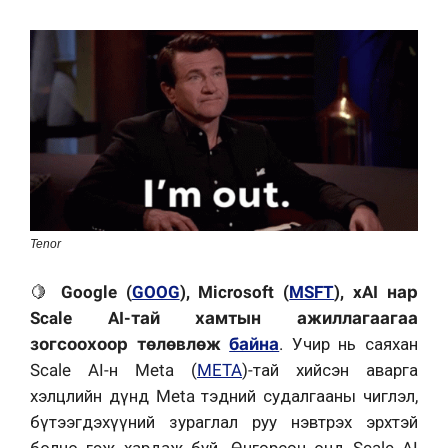
Tenor
🍋
Google (
GOOG
), Microsoft (
MSFT
), xAI нар
Scale AI-тай хамтын ажиллагаагаа
зогсоохоор төлөвлөж
байна
. Учир нь саяхан
Scale AI-н Meta (
META
)-тай хийсэн аварга
хэлцлийн дүнд Meta тэдний судалгааны чиглэл,
бүтээгдэхүүний зураглал руу нэвтрэх эрхтэй
болно гэж хардаж буй. Өнгөрсөн онд Scale AI