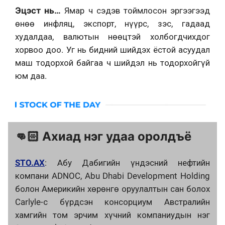
Эцэст нь…
Ямар ч сэдэв тоймлосон эргээгээд
өнөө инфляц, экспорт, нүүрс, зэс, гадаад
худалдаа, валютын нөөцтэй холбогдчихдог
хорвоо доо. Уг нь бидний шийдэх ёстой асуудал
маш тодорхой байгаа ч шийдэл нь тодорхойгүй
юм даа.
👊🏻 Ахиад нэг удаа оролдъё
STO.AX
: Абу Дабигийн үндэсний нефтийн
компани ADNOC, Abu Dhabi Development Holding
болон Америкийн хөрөнгө оруулалтын сан болох
Carlyle-с бүрдсэн консорциум Австралийн
хамгийн том эрчим хүчний компаниудын нэг