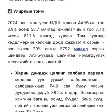
1️⃣ Улирлын тойм
2024 оны мөн үеэс НДШ төлсөн ААНБ-ын тоо
8.9% өсөж 53.7 мянгад, ажиллагчдын тоо 7.7%
ихсэж 811.6 мянгад хүрчээ. Том зургаар
хөдөлмөрийн хөлсний доод хэмжээг 4 сарын 1-
ээс эхлэн 20% нэмж ₮792
мянгад
хүргэх
шийдвэр ААНБ-уудад цалингаа нэмэгдүүлэх
мессежийг өгсөн нь лавтай.
Харин дундаж цалинг салбаар харвал
мэдээж уул уурхай, олборлолтын
салбарынхных ₮4.9 сая буюу улсын
дунджаас даруй 88.2% өндөр. Эсрэгээрээ
хамгийн бага нь зочид буудал, байр, сууц,
нийтийн хоолны үйлчилгээний салбарынхан