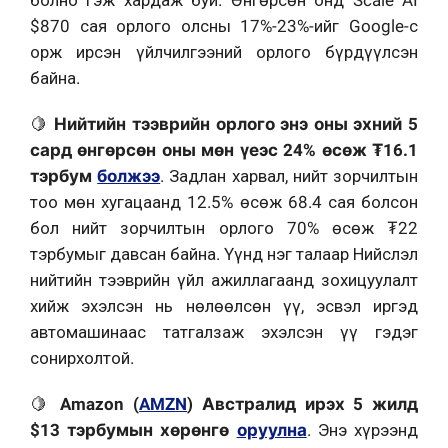
$870 сая орлого олсны 17%-23%-ийг Google-с
орж ирсэн үйлчилгээний орлого бүрдүүлсэн
байна.
🍋
Нийтийн тээврийн орлого энэ оны эхний 5
сард өнгөрсөн оны мөн үеэс 24% өсөж ₮16.1
тэрбум
болжээ
. Задлан харвал, нийт зорчилтын
тоо мөн хугацаанд 12.5% өсөж 68.4 сая болсон
бол нийт зорчилтын орлого 70% өсөж ₮22
тэрбумыг давсан байна. Үүнд нэг талаар Нийслэл
нийтийн тээврийн үйл ажиллагаанд зохицуулалт
хийж эхэлсэн нь нөлөөлсөн үү, эсвэл иргэд
автомашинаас татгалзаж эхэлсэн үү гэдэг
сонирхолтой.
🍋
Amazon (
AMZN
) Австралид ирэх 5 жилд
$13 тэрбумын хөрөнгө
оруулна
. Энэ хүрээнд