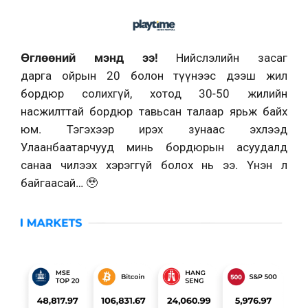
Өглөөний мэнд ээ!
Нийслэлийн засаг
дарга
ойрын 20 болон түүнээс дээш жил
бордюр солихгүй, хотод 30-50 жилийн
насжилттай бордюр тавьсан талаар ярьж байх
юм. Тэгэхээр ирэх зунаас эхлээд
Улаанбаатарчууд минь бордюрын асуудалд
санаа чилээх хэрэггүй болох нь ээ. Үнэн л
байгаасай…
🥹