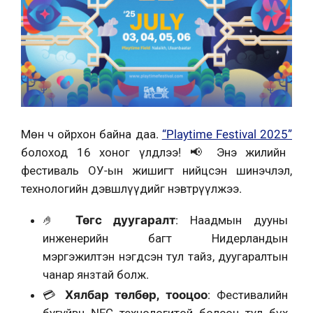
Мөн ч ойрхон байна даа.
“Playtime Festival 2025”
болоход 16 хоног үлдлээ!
📢
Энэ жилийн
фестиваль ОУ-ын жишигт нийцсэн шинэчлэл,
технологийн дэвшлүүдийг нэвтрүүлжээ.
🤌
Төгс дуугаралт
: Наадмын дууны
инженерийн багт Нидерландын
мэргэжилтэн нэгдсэн тул тайз, дуугаралтын
чанар янзтай болж.
💳
Хялбар төлбөр, тооцоо
: Фестивалийн