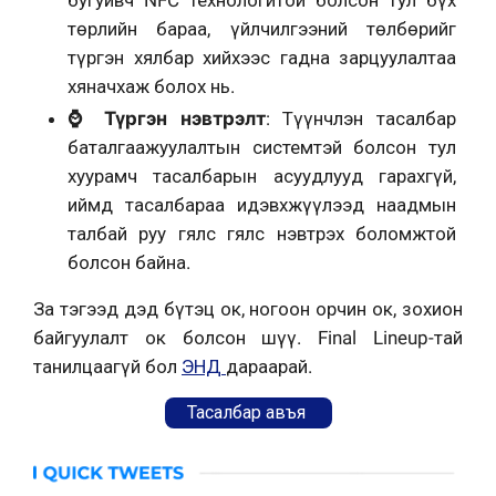
бугуйвч NFC технологитой болсон тул бүх
төрлийн бараа, үйлчилгээний төлбөрийг
түргэн хялбар хийхээс гадна зарцуулалтаа
хяначхаж болох нь.
⌚ Түргэн нэвтрэлт
: Түүнчлэн тасалбар
баталгаажуулалтын системтэй болсон тул
хуурамч тасалбарын асуудлууд гарахгүй,
иймд тасалбараа идэвхжүүлээд наадмын
талбай руу гялс гялс нэвтрэх боломжтой
болсон байна.
За тэгээд дэд бүтэц ок, ногоон орчин ок, зохион
байгуулалт ок болсон шүү. Final Lineup-тай
танилцаагүй бол
ЭНД
дараарай.
Тасалбар авъя