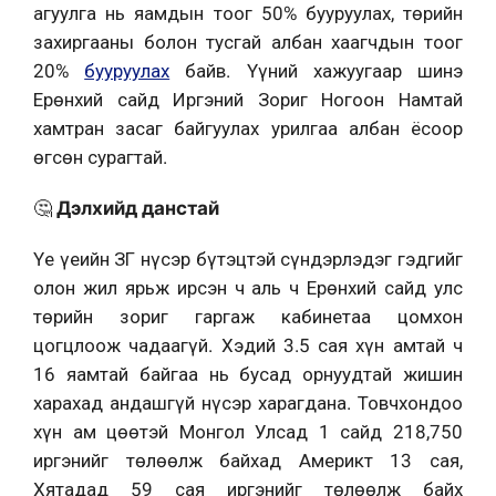
агуулга нь яамдын тоог 50% бууруулах, төрийн
захиргааны болон тусгай албан хаагчдын тоог
20%
бууруулах
байв
. Үүний хажуугаар шинэ
Ерөнхий сайд Иргэний Зориг Ногоон Намтай
хамтран засаг байгуулах урилгаа албан ёсоор
өгсөн сурагтай.
🤔
Дэлхийд данстай
Үе үеийн ЗГ нүсэр бүтэцтэй сүндэрлэдэг гэдгийг
олон жил ярьж ирсэн ч аль ч Ерөнхий сайд улс
төрийн зориг гаргаж кабинетаа цомхон
цогцлоож чадаагүй. Хэдий 3.5 сая хүн амтай ч
16 яамтай байгаа нь бусад орнуудтай жишин
харахад андашгүй нүсэр харагдана. Товчхондоо
хүн ам цөөтэй Монгол Улсад 1 сайд 218,750
иргэнийг төлөөлж байхад Америкт 13 сая,
Хятадад 59 сая иргэнийг төлөөлж байх