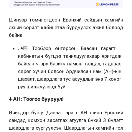
Шинээр томилогдсон Ерөнхий сайдын хамгийн
эхний сорилт кабинетаа бүрдүүлэх ажил болоод
байна.
🫸🏻 Тэрбээр өнгөрсөн Баасан гарагт
кабинетын бүтцээ танилцуулахаар яригдаж
байсан ч эрх баригч намын талцал, гаднаас
сөрөг хүчин болсон Ардчилсан нам (АН)-ын
шахалт, шаардлага тус асуудлыг энэ 7 хоног
руу шилжүүлээд буй.
⬇️ АН: Тоогоо бууруул!
Өчигдөр буюу Даваа гарагт АН шинэ Ерөнхий
сайдад цомхон засаглах агуулга бүхий 3 бүлэгт
шаардлага хүргүүлсэн. Шаардлагын хамгийн гол