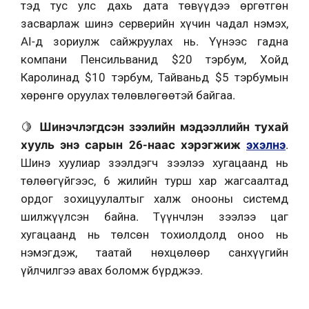
тэд тус улс дахь дата төвүүдээ өргөтгөн
засварлаж шинэ серверийн хүчин чадал нэмэх,
AI-д зориулж сайжруулах нь. Үүнээс гадна
компани Пенсильванид $20 тэрбум, Хойд
Каролинад $10 тэрбум, Тайваньд $5 тэрбумын
хөрөнгө оруулах төлөвлөгөөтэй байгаа.
🍋
Шинэчлэгдсэн зээлийн мэдээллийн тухай
хууль энэ сарын 26-наас хэрэгжиж
эхэлнэ
.
Шинэ хуулиар зээлдэгч зээлээ хугацаанд нь
төлөөгүйгээс, 6 жилийн турш хар жагсаалтад
ордог зохицуулалтыг халж онооны системд
шилжүүлсэн байна. Түүнчлэн зээлээ цаг
хугацаанд нь төлсөн тохиолдолд оноо нь
нэмэгдэж, таатай нөхцөлөөр санхүүгийн
үйлчилгээ авах боломж бүрджээ.