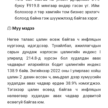
буюу ₮919.8 мянгаар өндөр гэсэн үг. Ийм
болохоор л төр хамгийн том бизнес эрхлэгч
болоод байна гэж шүүмжлээд байгаа хэрэг.
🫠
Муу мэдээ
Нөгөө талаас цалин өсөж байгаа ч инфляцын
нүргээнд идэгдсээр. Тухайлбал, ажиллагчдын
сарын дундаж нэрлэсэн цалингийн индекс I
улиралд 214.8-д хүрсэн бол худалдан авах
чадварыг илэрхийлэх бодит цалингийн индекс
138.9 байв. Энгийнээр
2022 оны I улирлаа
с хойш
цалин 2 дахин өссөн ч, амьдрал дээр хүмүүсийн
худалдан авах чадвар ердөө 38.9% нэмэгджээ.
Тэгэхээр цалин өсөөд байгаа ч инфляцын
нөлөөгөөр худалдан авах чадвар дорвитой
өсөөгүй байгаа юм.