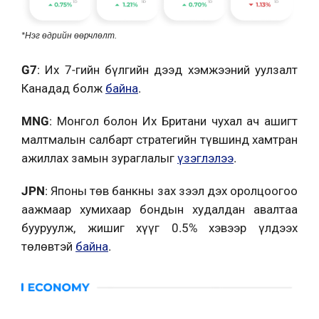
*Нэг өдрийн өөрчлөлт.
G7
: Их 7-гийн бүлгийн дээд хэмжээний уулзалт
Канадад болж
байна
.
MNG
: Монгол болон Их Британи чухал ач ашигт
малтмалын салбарт стратегийн түвшинд хамтран
ажиллах замын зураглалыг
үзэглэлээ
.
JPN
: Японы төв банкны зах зээл дэх оролцоогоо
аажмаар хумихаар бондын худалдан авалтаа
бууруулж, жишиг хүүг 0.5% хэвээр үлдээх
төлөвтэй
байна
.