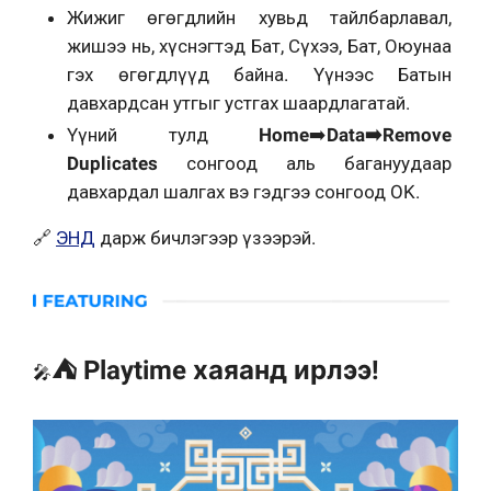
Жижиг өгөгдлийн хувьд тайлбарлавал,
жишээ нь, хүснэгтэд Бат, Сүхээ, Бат, Оюунаа
гэх өгөгдлүүд байна. Үүнээс Батын
давхардсан утгыг устгах шаардлагатай.
Үүний тулд
Home
➡️
Data➡️Remove
Duplicates
сонгоод аль багануудаар
давхардал шалгах вэ гэдгээ сонгоод OK.
🔗
ЭНД
дарж бичлэгээр үзээрэй.
⛺ Playtime хаяанд ирлээ!
🎤