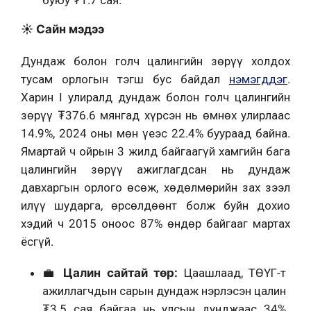
буюу ₮1.7 сая.
☀️ Сайн мэдээ
Дундаж болон голч цалингийн зөрүү холдох
тусам орлогын тэгш бус байдал
нэмэгддэг
.
Харин I улиралд дундаж болон голч цалингийн
зөрүү ₮376.6 мянгад хүрсэн нь өмнөх улирлаас
14.9%, 2024 оны мөн үеэс 22.4% буураад байна.
Ямартай ч ойрын 3 жилд байгаагүй хамгийн бага
цалингийн зөрүү ажиглагдсан нь дундаж
давхаргын орлого өсөж, хөдөлмөрийн зах зээл
илүү шударга, өрсөлдөөнт болж буйн дохио
хэдий ч 2015 оноос 87% өндөр байгааг мартах
ёсгүй.
💼
Цалин сайтай төр:
Цаашлаад, ТӨҮГ-т
ажиллагчдын сарын дундаж нэрлэсэн цалин
₮3.5 сая байгаа нь улсын дунджаас 34%