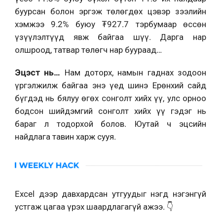
буурсан болон эргэж төлөгдөх цэвэр зээлийн
хэмжээ 9.2% буюу ₮927.7 тэрбумаар өссөн
үзүүлэлтүүд явж байгаа шүү. Дарга нар
олшроод, татвар төлөгч нар буураад…
Эцэст нь…
Нам доторх, намын гаднах зодоон
үргэлжилж байгаа энэ үед шинэ Ерөнхий сайд
бүгдэд нь бялуу өгөх сонголт хийх үү, улс орноо
бодсон шийдэмгий сонголт хийх үү гэдэг нь
бараг л тодорхой болов. Юутай ч эцсийн
найдлага тавин харж сууя.
Excel дээр давхардсан утгуудыг нэгд нэгэнгүй
устгаж цагаа үрэх шаардлагагүй ажээ. 👇