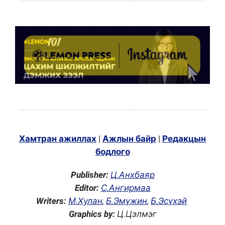
Хамтран ажиллах
|
Ажлын байр
|
Редакцын
бодлого
Publisher:
Ц.Анхбаяр
Editor:
С.Ангирмаа
Writers:
М.Хулан
,
Б.Эмүжин
,
Б.Эсүхэй
Graphics by:
Ц.Цэлмэг