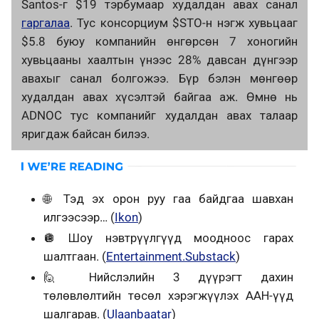
Santos-г $19 тэрбумаар худалдан авах санал
гаргалаа
. Тус консорциум $STO-н нэгж хувьцааг
$5.8 буюу компанийн өнгөрсөн 7 хоногийн
хувьцааны хаалтын үнээс 28% давсан дүнгээр
авахыг санал болгожээ. Бүр бэлэн мөнгөөр
худалдан авах хүсэлтэй байгаа аж. Өмнө нь
ADNOC тус компанийг худалдан авах талаар
яригдаж байсан билээ.
🌐
Тэд эх орон руу гаа байдгаа шавхан
илгээсээр… (
Ikon
)
🪩
Шоу нэвтрүүлгүүд моодноос гарах
шалтгаан. (
Entertainment.Substack
)
🙋
Нийслэлийн 3 дүүрэгт дахин
төлөвлөлтийн төсөл хэрэгжүүлэх ААН-үүд
шалгарав. (
Ulaanbaatar
)